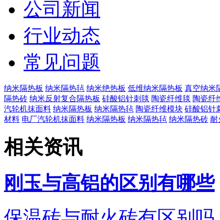
公司新闻
行业动态
常见问题
纳米隔热板
纳米隔热毡
纳米绝热板
低维纳米隔热板
真空纳米
隔热砖
纳米反射复合隔热板
硅酸铝针刺毯
陶瓷纤维毯
陶瓷纤
汽轮机抹面料
纳米隔热板
纳米隔热毡
陶瓷纤维模块
硅酸铝针
材料
电厂汽轮机抹面料
纳米隔热板
纳米隔热毡
纳米隔热砖
耐
相关资讯
刚玉与高铝的区别有哪些
保温砖与耐火砖有区别吗